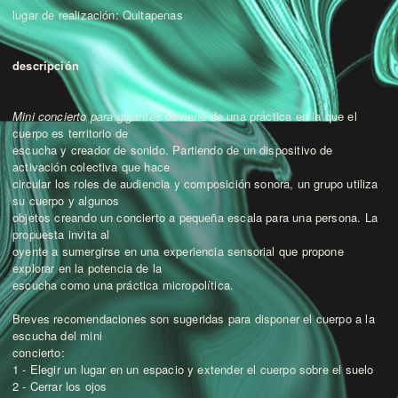
lugar de realización: Quitapenas
descripción
Mini concierto para gigantes
deviene de una práctica en la que el
cuerpo es territorio de
escucha y creador de sonido. Partiendo de un dispositivo de
activación colectiva que hace
circular los roles de audiencia y composición sonora, un grupo utiliza
su cuerpo y algunos
objetos creando un concierto a pequeña escala para una persona. La
propuesta invita al
oyente a sumergirse en una experiencia sensorial que propone
explorar en la potencia de la
escucha como una práctica micropolítica.
Breves recomendaciones son sugeridas para disponer el cuerpo a la
escucha del mini
concierto:
1 - Elegir un lugar en un espacio y extender el cuerpo sobre el suelo
2 - Cerrar los ojos