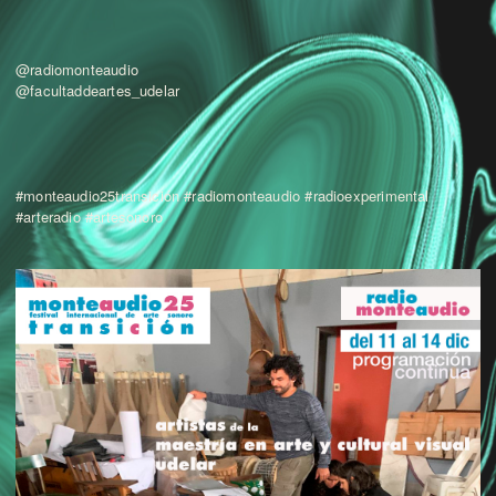
@radiomonteaudio
@facultaddeartes_udelar
#monteaudio25transición #radiomonteaudio #radioexperimental
#arteradio #artesonoro