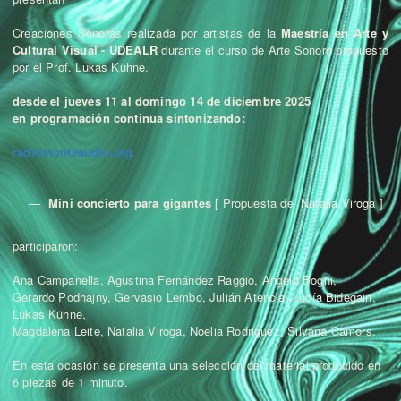
Creaciones Sonoras realizada por artistas de la
Maestría en Arte y
Cultural Visual - UDEALR
durante el curso de Arte Sonoro propuesto
por el Prof. Lukas Kühne.
desde el jueves 11 al domingo 14 de diciembre 2025
en programación continua sintonizando:
radiomonteaudio.org
Mini concierto para gigantes
[ Propuesta de Natalia Viroga ]
participaron:
Ana Campanella, Agustina Fernández Raggio, Angelo Bogni,
Gerardo Podhajny, Gervasio Lembo, Julián Atencia, Lucía Bidegain,
Lukas Kühne,
Magdalena Leite, Natalia Viroga, Noelia Rodriguez, Silvana Camors.
En esta ocasión se presenta una selección del material producido en
6 piezas de 1 minuto.