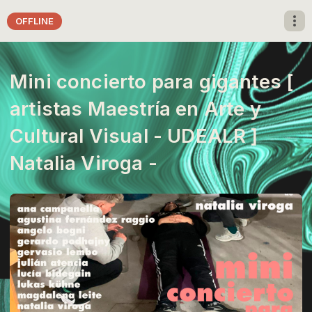
OFFLINE
Mini concierto para gigantes [
artistas Maestría en Arte y
Cultural Visual - UDEALR ]
Natalia Viroga -