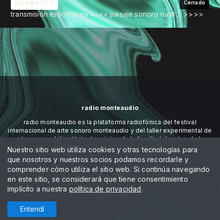
01/08
11:00
Cerrado
transmisión espontánea <<<< paisaje sonoro rural 2 >>>>
radio monteaudio
radio monteaudio es la plataforma radiofónica del festival
internacional de arte sonoro monteaudio y del taller experimental de
arte sonoro del instituto de música de la facultad de artes de la
universidad de la república - uruguay
Nuestro sitio web utiliza cookies y otras tecnologías para
que nosotros y nuestros socios podamos recordarle y
comprender cómo utiliza el sitio web. Si continúa navegando
en este sitio, se considerará que tiene consentimiento
implícito a nuestra
política de privacidad
.
Página Inicial
Algúnos Derechos Reservados
Entendí