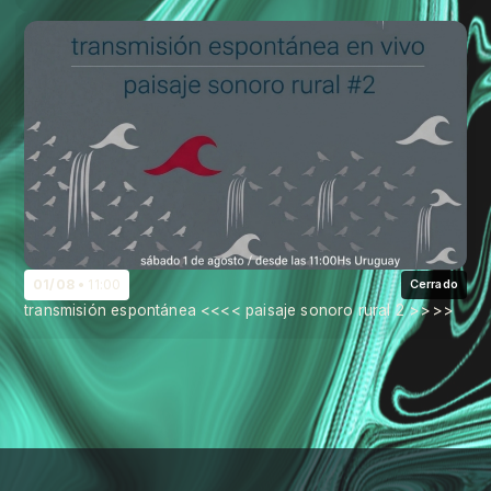
01/08
11:00
Cerrado
transmisión espontánea <<<< paisaje sonoro rural 2 >>>>