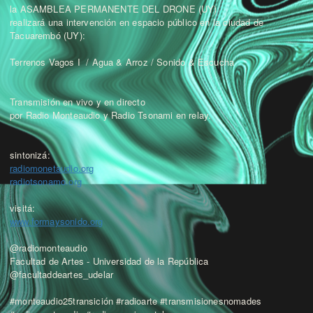
la ASAMBLEA PERMANENTE DEL DRONE (UY)
realizará una intervención en espacio público en la ciudad de
Tacuarembó (UY):
Terrenos Vagos I / Agua & Arroz / Sonido & Escucha
Transmisión en vivo y en directo
por Radio Monteaudio y Radio Tsonami en relay.
sintonizá:
radiomonetaudio.org
radiotsonamo.org
visitá:
www.formaysonido.org
@radiomonteaudio
Facultad de Artes - Universidad de la República
@facultaddeartes_udelar
#monteaudio25transición #radioarte #transmisionesnomades