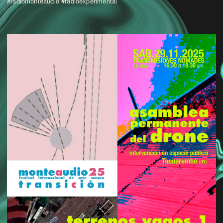
#radiomonteaudio #radioexperimental