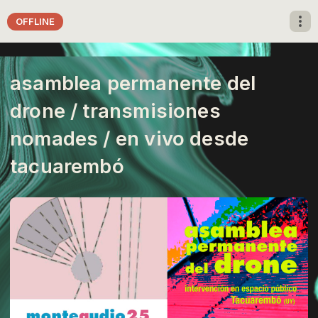
OFFLINE
asamblea permanente del
drone / transmisiones
nomades / en vivo desde
tacuarembó