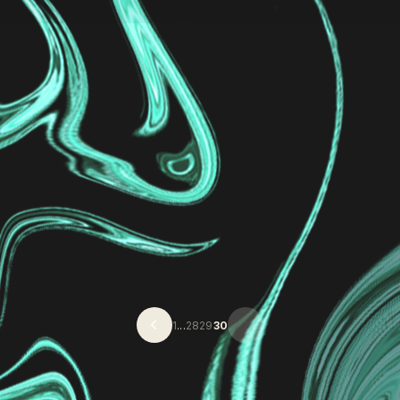
1
...
28
29
30