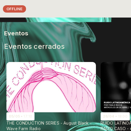
OFFLINE
Eventos
Eventos cerrados
05/05
17:10
26/04
18:00
THE CONDUCTION SERIES - August Black -
RUIDO LATINOA
Wave Farm Radio
RADIO CASO - re