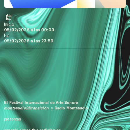
Início
05/02/2026 a las 00:00
Fin
05/02/2026 a las 23:59
El Festival Internacional de Arte Sonoro
monteaudio25transición
y
Radio Monteaudio
presentan
espacio expositivo radiofónico