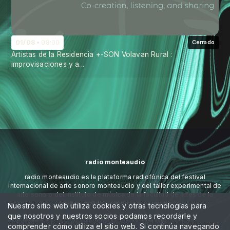
01/08
08:00
Cerrado
Artistas de la Residencia +-SON Volavan Rural :
improvisaciones y a...
radio monteaudio
radio monteaudio es la plataforma radiofónica del festival
internacional de arte sonoro monteaudio y del taller experimental de
arte sonoro del instituto de música de la facultad de artes de la
universidad de la república - uruguay
Nuestro sitio web utiliza cookies y otras tecnologías para
que nosotros y nuestros socios podamos recordarle y
comprender cómo utiliza el sitio web. Si continúa navegando