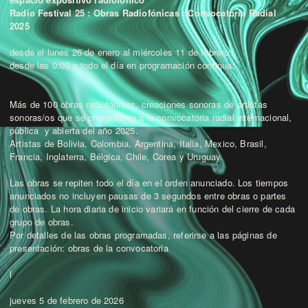
Radio Festival 25 : Obras Radiofónicas : Convocatoria Radial
2025
desde el lunes 26 de enero al miércoles 11 de febrero
desde las 0:00 y todo el día en programación continua:
Más de 100 obras radiofónicas, creaciones sonoras de artistas
sonoras/os que se presentaron a la convocatoria radial internacional,
pública y abierta del año 2025.
Artistas de Bolivia, Colombia, Argentina, Italia, Mexico, Brasil,
Francia, Inglaterra, Bélgica, Chile, Corea y Uruguay.
Las obras se repiten todo el día en el orden anunciado. Los tiempos
anunciados no incluyen pausas de 3 segundos entre obras o partes
de obras. La hora diaria de inicio variará en función del cierre de cada
grupo de obras.
Por detalles de las obras programadas, referirse a las páginas de
presentación: obras de la convocatoria
1
l
jueves 5 de febrero de 2026