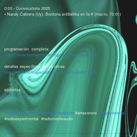
0:00 - Convocatoria 2025
• Nandy Cabrera (Uy): Bordona antibélika en fa # (macro, 73:01)
programación completa:
https://www.formaysonido.org/ma25-radiofest4.html
detalles específicos de las obras:
https://www.formaysonido.org/ma25-rf-obras1.html
sintoniza:
radiomonteaudio.org
#monteaudio
#monteaudio25transición
#artesonoro
#experimental
#radioexperimental #radiomonteaudio