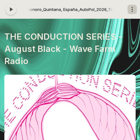
e Paisaje Sonoro_Quintana, España_AutoPol_2026_
Tocando ahora: Com
THE CONDUCTION SERIES -
August Black - Wave Farm
Radio